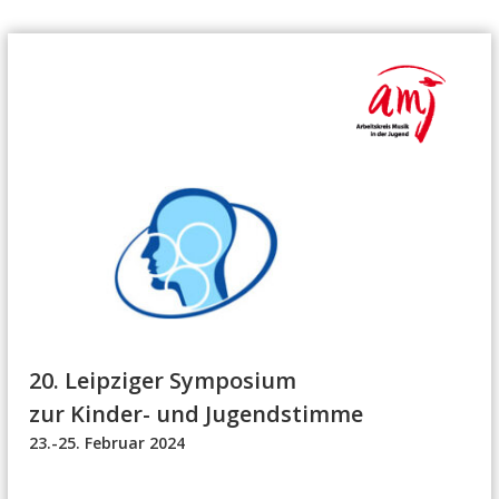
Z
u
m
I
n
h
a
l
t
s
p
r
i
n
g
20. Leipziger Symposium
e
zur Kinder- und Jugendstimme
n
23.-25. Februar 2024