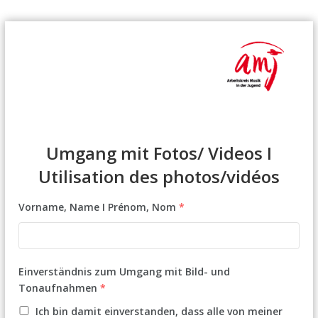
Z
u
m
I
n
h
a
l
t
Umgang mit Fotos/ Videos I
s
Utilisation des photos/vidéos
p
r
i
Vorname, Name I Prénom, Nom
*
n
g
e
n
Einverständnis zum Umgang mit Bild- und
Tonaufnahmen
*
Ich bin damit einverstanden, dass alle von meiner