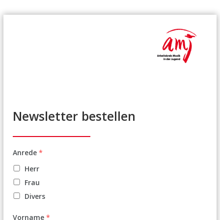
Z
u
m
I
n
h
a
l
t
s
Newsletter bestellen
p
r
i
Anrede
*
n
g
Herr
e
Frau
n
Divers
Vorname
*