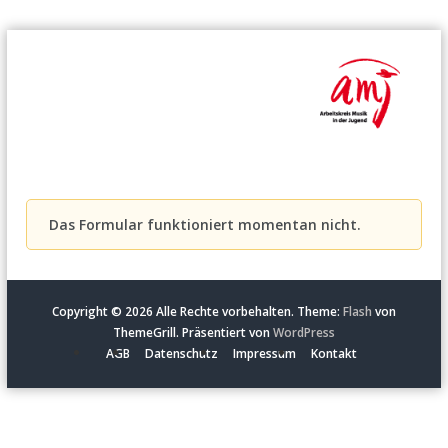
Z
u
m
I
n
h
a
l
t
Das Formular funktioniert momentan nicht.
s
p
r
i
n
Copyright © 2026
Alle Rechte vorbehalten. Theme:
Flash
von
g
ThemeGrill. Präsentiert von
WordPress
e
AGB
Datenschutz
Impressum
Kontakt
n